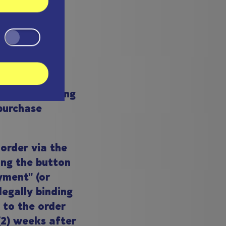
 and
in our online
itute a binding
purchase
 order via the
king the button
yment" (or
 legally binding
 to the order
(2) weeks after