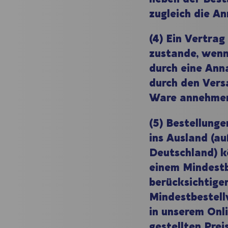
zugleich die A
(4) Ein Vertra
zustande, wenn
durch eine An
durch den Vers
Ware annehme
(5) Bestellung
ins Ausland (a
Deutschland) k
einem Mindestb
berücksichtige
Mindestbestell
in unserem Onl
gestellten Pre