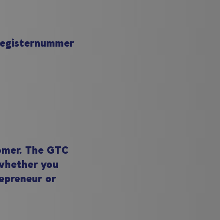
 Registernummer
omer. The GTC
 whether you
epreneur or