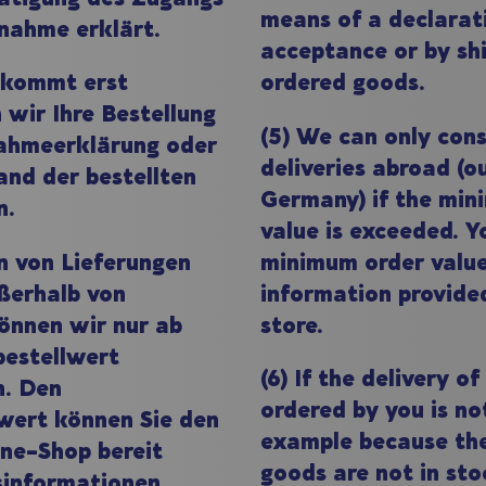
means of a declarat
nnahme erklärt.
acceptance or by sh
g kommt erst
ordered goods.
 wir Ihre Bestellung
(5) We can only cons
nahmeerklärung oder
deliveries abroad (o
and der bestellten
Germany) if the min
n.
value is exceeded. Y
en von Lieferungen
minimum order value 
ußerhalb von
information provided
önnen wir nur ab
store.
estellwert
(6) If the delivery o
n. Den
ordered by you is not
wert können Sie den
example because th
ine-Shop bereit
goods are not in sto
isinformationen