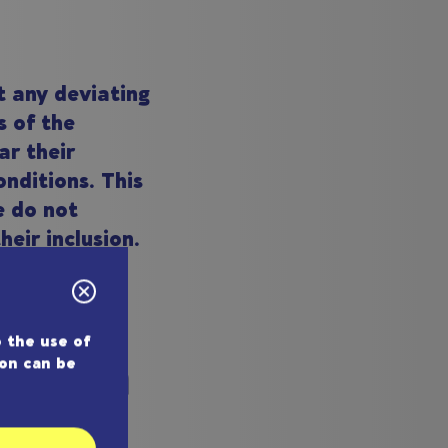
t any deviating
s of the
ar their
nditions. This
e do not
heir inclusion.
 the use of
lusion
ion can be
act