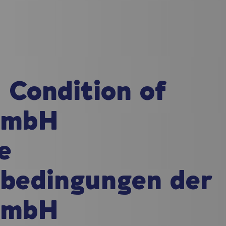
 Condition
of
GmbH
e
sbedingungen
der
GmbH