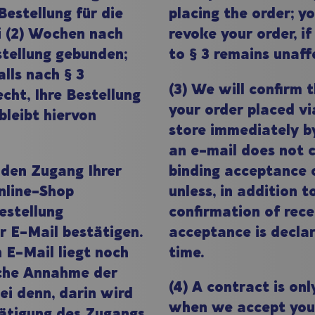
 Bestellung für die
placing the order; yo
 (2) Wochen nach
revoke your order, if
tellung gebunden;
to § 3 remains unaff
lls nach § 3
(3) We will confirm t
cht, Ihre Bestellung
your order placed vi
bleibt hiervon
store immediately b
an e-mail does not 
 den Zugang Ihrer
binding acceptance 
nline-Shop
unless, in addition t
estellung
confirmation of rece
r E-Mail bestätigen.
acceptance is decla
n E-Mail liegt noch
time.
iche Annahme der
(4) A contract is on
sei denn, darin wird
when we accept you
ätigung des Zugangs