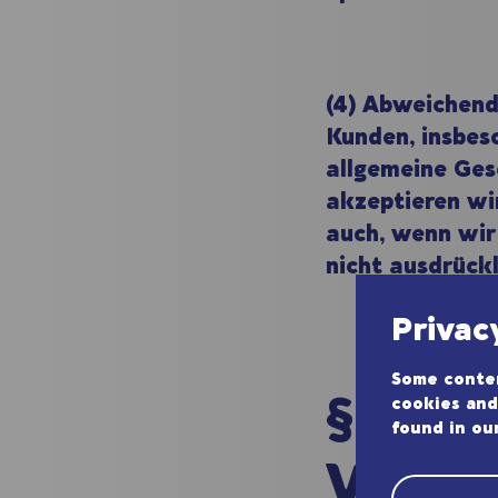
(4) Abweichen
Kunden, insbes
allgemeine Ges
akzeptieren wir
auch, wenn wir
nicht ausdrück
Privac
Some conten
§ 2
cookies and
found in ou
Vertr