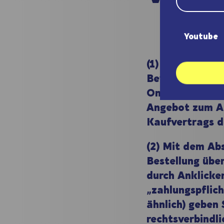
Youtube
(1) Die Präsent
Bewerbung von 
Online-Shop st
Angebot zum Ab
Kaufvertrags d
(2) Mit dem Ab
Bestellung übe
durch Anklicke
„zahlungspflich
ähnlich) geben 
rechtsverbindli