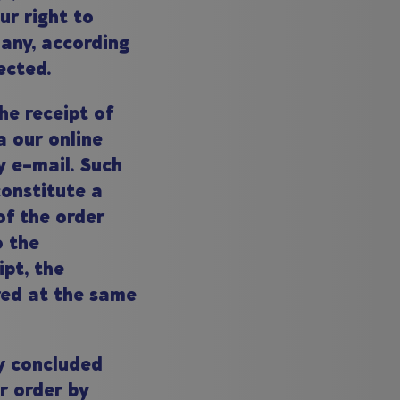
ur right to
 any, according
ected.
he receipt of
a our online
y e-mail. Such
constitute a
of the order
o the
ipt, the
red at the same
ly concluded
r order by