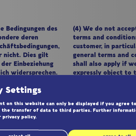
de Bedingungen des
(4) We do not accep
ondere deren
terms and condition
chäftsbedingungen,
customer, in particul
 nicht. Dies gilt
general terms and co
 der Einbeziehung
shall also apply if w
lich widersprechen.
expressly object to t
y Settings
t on this website can only be displayed if you agree to
§2 Conc
 the transfer of data to third parties. Further informat
r
privacy policy
.
agsschluss
of contr