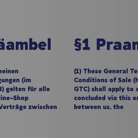
räambel
§1 Praa
meinen
(1) These General T
gungen (im
Conditions of Sale (
 gelten für alle
GTC) shall apply to 
line-Shop
concluded via this o
Verträge zwischen
between us, the