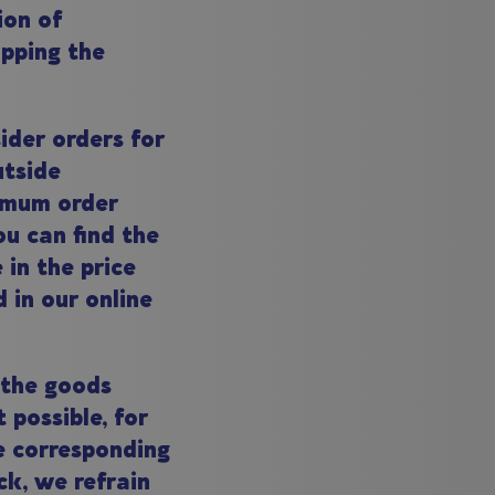
ion of
ipping the
ider orders for
utside
imum order
ou can find the
in the price
 in our online
f the goods
 possible, for
e corresponding
ck, we refrain