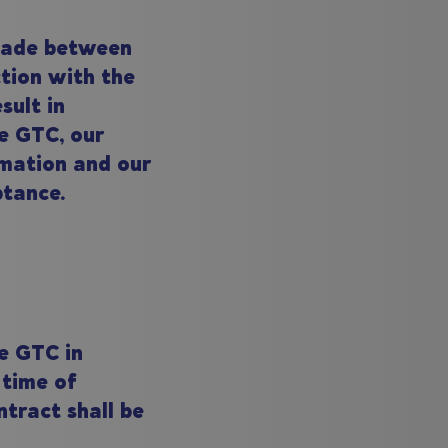
 made between
tion with the
sult in
e GTC, our
rmation and our
ptance.
he GTC in
 time of
ntract shall be