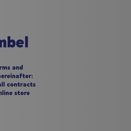
mbel
erms and
hereinafter:
all contracts
nline store