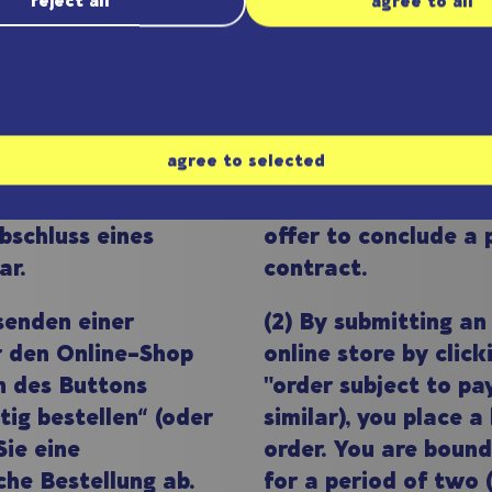
reject all
agree to all
ation und
(1) The presentation
agree to selected
Artikeln in unserem
advertising of items 
ellt kein bindendes
store does not const
schluss eines
offer to conclude a 
ar.
contract.
senden einer
(2) By submitting an
r den Online-Shop
online store by clic
n des Buttons
"order subject to pa
tig bestellen“ (oder
similar), you place a
Sie eine
order. You are bound
che Bestellung ab.
for a period of two 