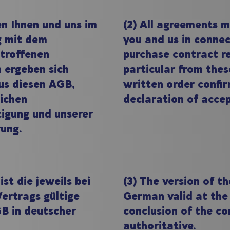
en Ihnen und uns im
(2) All agreements
 mit dem
you and us in connec
troffenen
purchase contract re
 ergeben sich
particular from thes
us diesen AGB,
written order confi
lichen
declaration of acce
igung und unserer
ung.
st die jeweils bei
(3) The version of t
Vertrags gültige
German valid at the
B in deutscher
conclusion of the co
authoritative.